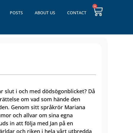
0
POSTS
ABOUT US
CONTACT
tar slut i och med dödsögonblicket? Då
erättelse om vad som hände den
öden. Genom sitt språkrör Mariana
humor och allvar om sina egna
uds in att följa med Jan på en
a världar och riken i hela vårt utbredda