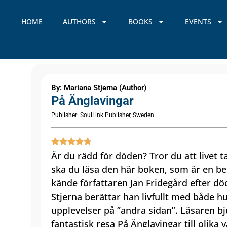
HOME
AUTHORS
BOOKS
EVENTS
By: Mariana Stjerna (Author)
På Änglavingar
Publisher: SoulLink Publisher, Sweden
Är du rädd för döden? Tror du att livet 
ska du läsa den här boken, som är en b
kände författaren Jan Fridegård efter d
Stjerna berättar han livfullt med både 
upplevelser på ”andra sidan”. ‎Läsaren bj
fantastisk resa ‎‎På Änglavingar‎‎ till olik